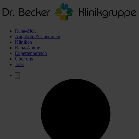
Reha-Ziele
Angebote & Therapien
Kliniken
Reha-Antrag
Expertenbereich
Über uns
Jobs