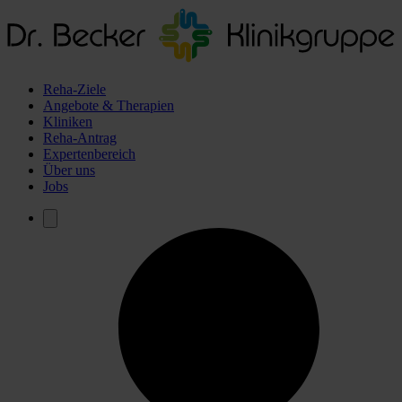
Reha-Ziele
Angebote & Therapien
Kliniken
Reha-Antrag
Expertenbereich
Über uns
Jobs