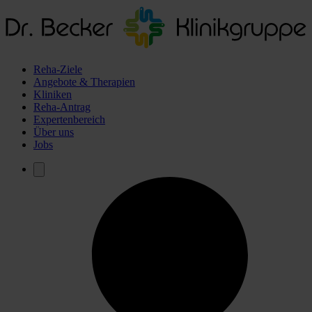
Reha-Ziele
Angebote & Therapien
Kliniken
Reha-Antrag
Expertenbereich
Über uns
Jobs