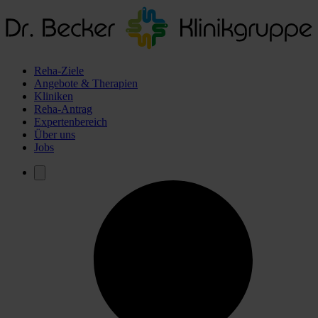
Reha-Ziele
Angebote & Therapien
Kliniken
Reha-Antrag
Expertenbereich
Über uns
Jobs