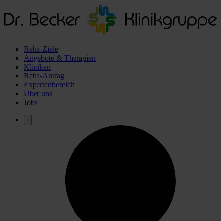
Reha-Ziele
Angebote & Therapien
Kliniken
Reha-Antrag
Expertenbereich
Über uns
Jobs