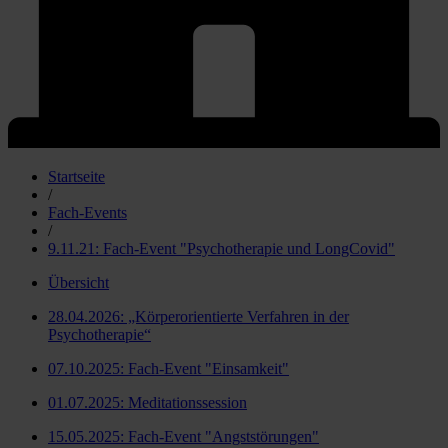
Startseite
/
Fach-Events
/
9.11.21: Fach-Event "Psychotherapie und LongCovid"
Übersicht
28.04.2026: „Körperorientierte Verfahren in der
Psychotherapie“
07.10.2025: Fach-Event "Einsamkeit"
01.07.2025: Meditationssession
15.05.2025: Fach-Event "Angststörungen"