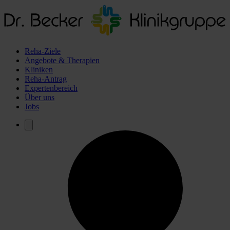
Reha-Ziele
Angebote & Therapien
Kliniken
Reha-Antrag
Expertenbereich
Über uns
Jobs