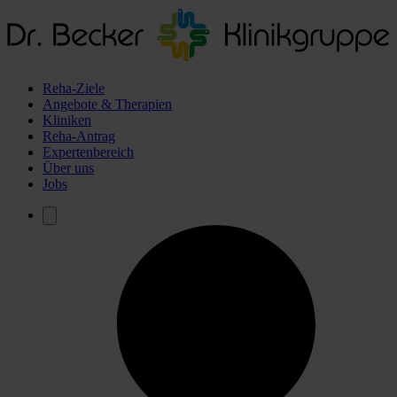
Reha-Ziele
Angebote & Therapien
Kliniken
Reha-Antrag
Expertenbereich
Über uns
Jobs