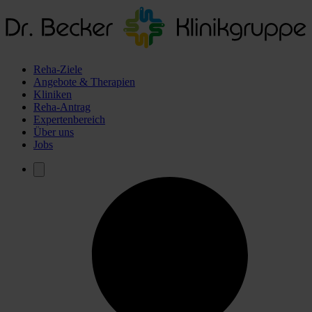
Reha-Ziele
Angebote & Therapien
Kliniken
Reha-Antrag
Expertenbereich
Über uns
Jobs