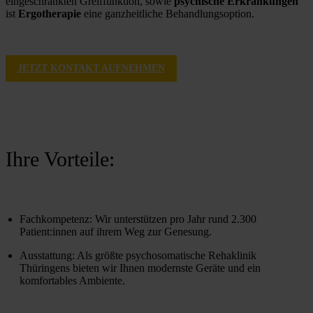
eingeschränkten Greiffunktion, sowie 
psychische Erkrankungen
ist 
Ergotherapie
 eine ganzheitliche Behandlungsoption.
JETZT KONTAKT AUFNEHMEN
Ihre Vorteile:
Fachkompetenz: Wir unterstützen pro Jahr rund 2.300 
Patient:innen auf ihrem Weg zur Genesung.
Ausstattung: Als größte psychosomatische Rehaklinik 
Thüringens bieten wir Ihnen modernste Geräte und ein 
komfortables Ambiente.