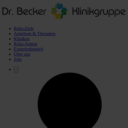
Reha-Ziele
Angebote & Therapien
Kliniken
Reha-Antrag
Expertenbereich
Über uns
Jobs