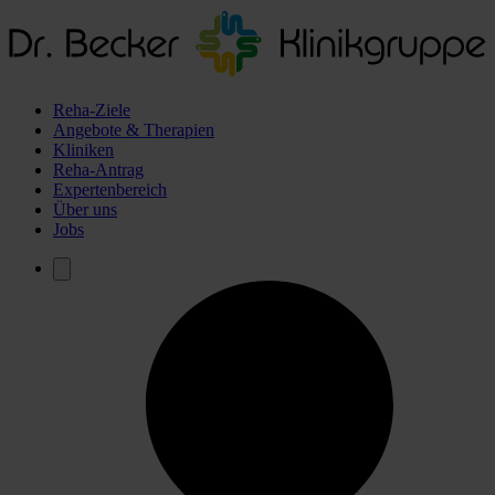
Reha-Ziele
Angebote & Therapien
Kliniken
Reha-Antrag
Expertenbereich
Über uns
Jobs