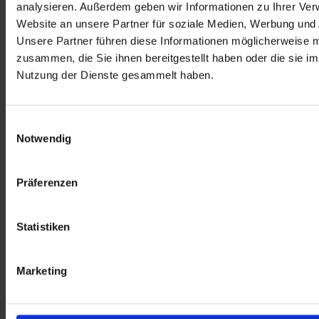
analysieren. Außerdem geben wir Informationen zu Ihrer Ve
Website an unsere Partner für soziale Medien, Werbung und 
Unsere Partner führen diese Informationen möglicherweise m
zusammen, die Sie ihnen bereitgestellt haben oder die sie i
Nutzung der Dienste gesammelt haben.
Sie interessieren sich für Dr.
Becker als Arbeitgeber?
Einwilligungsauswahl
Notwendig
Hier finden Sie Informationen zu Ihren Karriere-Chancen und offen 
Präferenzen
Stellen in der Dr. Becker Unternehmensgruppe:
Statistiken
DR. BECKER KARRIERE
Marketing