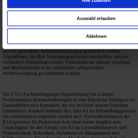
Alle zulassen
Forderung
Auswahl erlauben
Ablehnen
Für E-Health-Angebote und digitale Pflege- und Entlassplattformen 
müssen gesetzliche Rahmenbedingungen geschaffen werden. 
Algorithmen, die über Versorgungsprozesse entscheiden, müssen 
verbindlich offengelegt werden. Patientenrechte müssen geschützt 
und Marktpluralität in der rehabilitativ-pflegerischen 
Weiterversorgung gewährleistet werden.
Die GVG-Facharbeitsgruppe Digitalisierung hat in ihrem 
Positionspapier Kernanforderungen an eine künstliche Intelligenz im 
Gesundheitswesen formuliert, die wir im Sinne unserer Patienten 
unterstützen. Konkret bedeutet dies, dass KI im Behandlungsprozess 
nur unterstützend eingesetzt werden darf. Nachvollziehbarkeit der 
KI-Ergebnisse für Patient und Arzt muss immer möglich sein. 
Unabdingbar für den Einsatz von KI im Gesundheitswesen sind 
Verlässlichkeit, Robustheit, Sicherheit vor Manipulation und 