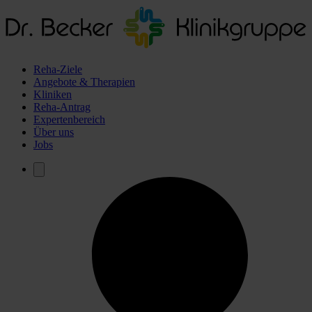
Reha-Ziele
Angebote & Therapien
Kliniken
Reha-Antrag
Expertenbereich
Über uns
Jobs