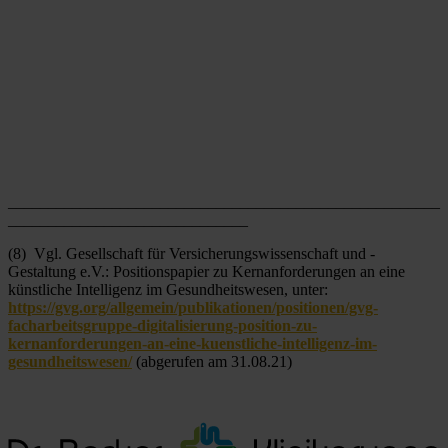
______________________________________________________
______________________________
(8)  Vgl. Gesellschaft für Versicherungswissenschaft und -
Gestaltung e.V.: Positionspapier zu Kernanforderungen an eine 
künstliche Intelligenz im Gesundheitswesen, unter: 
https://gvg.org/allgemein/publikationen/positionen/gvg-
facharbeitsgruppe-digitalisierung-position-zu-
kernanforderungen-an-eine-kuenstliche-intelligenz-im-
gesundheitswesen/
 (abgerufen am 31.08.21)