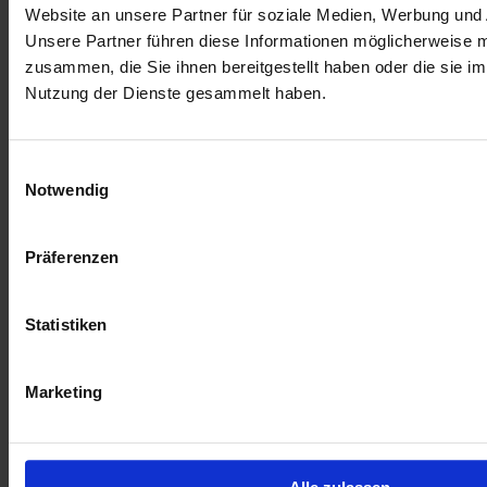
des Umsatzes jährlich abgesichert werden.
Website an unsere Partner für soziale Medien, Werbung und 
Unsere Partner führen diese Informationen möglicherweise m
zusammen, die Sie ihnen bereitgestellt haben oder die sie i
Nutzung der Dienste gesammelt haben.
Einwilligungsauswahl
Notwendig
2.6 Gesetzliche
Rahmenbedingungen für KI
Präferenzen
basierte Leistungsbescheide
Statistiken
Marketing
Immer mehr Leistungsentscheidungen werden von elektronischen 
Plattformen maßgeblich beeinflusst. Die Algorithmen unterliegen 
keiner Prüfung und damit gibt es keine Gewährleistung für die 
Wahrung von Patientenrechten.