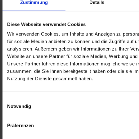
Zustimmung
Details
rechtswidrig.
Diese Webseite verwendet Cookies
Forderung
Wir verwenden Cookies, um Inhalte und Anzeigen zu persona
für soziale Medien anbieten zu können und die Zugriffe auf 
analysieren. Außerdem geben wir Informationen zu Ihrer Ve
Website an unsere Partner für soziale Medien, Werbung und 
Jede medizinisch geeignete Reha-Einrichtung mit 
Versorgungsvertrag muss ohne Mehrkosten vom Patienten gewählt 
Unsere Partner führen diese Informationen möglicherweise m
werden können (Heilverfahren und AHB-Verfahren).
zusammen, die Sie ihnen bereitgestellt haben oder die sie i
Nutzung der Dienste gesammelt haben.
Einwilligungsauswahl
Notwendig
Präferenzen