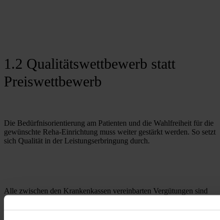
1.2 Qualitätswettbewerb statt
Preiswettbewerb
Die Bedürfnisorientierung am Patienten und die Wahlfreiheit für die 
gewünschte Reha-Einrichtung muss weiter gestärkt werden. So setzt 
sich Qualität in der Leistungserbringung durch.
Alle zwischen den Krankenkassen vereinbarten Vergütungen sind 
wirtschaftlich, ansonsten hätte die Vergütungsvereinbarung nicht 
abgeschlossen werden dürfen. Preisorientierte Steuerung und 
Zuzahlungsverlangen der Krankenkassen für Mehrkosten sind 