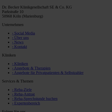
Dr. Becker Klinikgesellschaft SE & Co. KG
Parkstraße 10
50968 Köln (Marienburg)
Unternehmen
›
Social Media
›
Über uns
›
News
›
Kontakt
Kliniken
›
Kliniken
›
Angebote & Therapien
›
Angebote für Privatpatienten & Selbstzahler
Services & Themen
›
Reha-Ziele
›
Reha-Antrag
›
Reha-Sprechstunde buchen
›
Expertenbereich
Folgen Sie uns