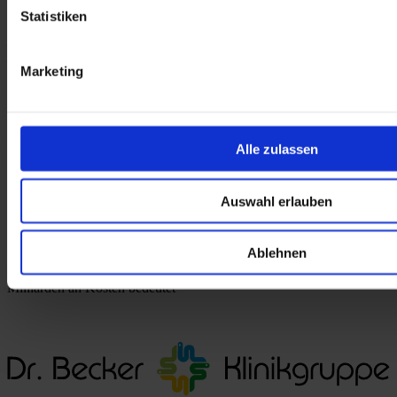
Statistiken
______________________________________________________
____
Marketing
(7) Vgl. Studer B, Roukens R, Happe S, Schmidt SB, Knecht 
S: 
COVID-19 reveals opportunities for better care of stroke 
patients—direct transfer to postacute rehabilitation, reduction 
in length of stay, and treatment outcomes
. 
Alle zulassen
Deutsches Ärzteblatt, Int 2021; 118: 346–7. DOI: 
10.3238/arztebl.m2021.0219
Auswahl erlauben
In der Neurologie konnte nachgewiesen werden, dass durch den 
Ablehnen
Wegfall 7-10 Tage nicht zwingend erforderliche Krankenhaustage 
eingespart werden können, was hochgerechnet die Einsparung von 
Milliarden an Kosten bedeutet