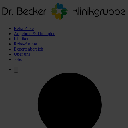
Reha-Ziele
Angebote & Therapien
Kliniken
Reha-Antrag
Expertenbereich
Über uns
Jobs