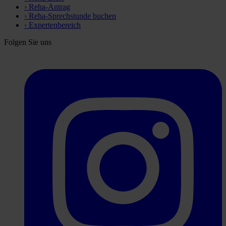
›
Reha-Antrag
›
Reha-Sprechstunde buchen
›
Expertenbereich
Folgen Sie uns