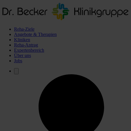
Reha-Ziele
Angebote & Therapien
Kliniken
Reha-Antrag
Expertenbereich
Über uns
Jobs