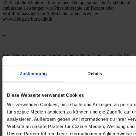
2026 hat die Klinik mit ihrer neuen Therapiepraxis ihr Angebot auf 
ambulante Leistungen wie Physiotherapie auf Rezept oder 
Wohlfühlmassagen für Selbstzahler:innen erweitert. 
www.dbkg.de/burg-klinik
--
Bild: Stephanie Hartwich-Wagner begrüßte im Januar die erste RV-
fit-Teilnehmerin, Nicole S., in der Dr. Becker Burg-Klinik – mit 
einem Blumenstrauß als Willkommensgruß. 
Zustimmung
Details
Dr. Becker Klinikgruppe
Dr. Becker Burg-Klinik
Diese Webseite verwendet Cookies
Wir verwenden Cookies, um Inhalte und Anzeigen zu persona
für soziale Medien anbieten zu können und die Zugriffe auf 
analysieren. Außerdem geben wir Informationen zu Ihrer Ve
Website an unsere Partner für soziale Medien, Werbung und 
Unsere Partner führen diese Informationen möglicherweise m