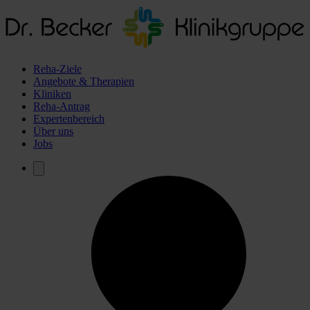
Reha-Ziele
Angebote & Therapien
Kliniken
Reha-Antrag
Expertenbereich
Über uns
Jobs