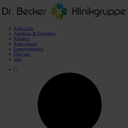
Reha-Ziele
Angebote & Therapien
Kliniken
Reha-Antrag
Expertenbereich
Über uns
Jobs