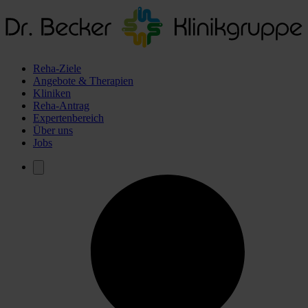
Reha-Ziele
Angebote & Therapien
Kliniken
Reha-Antrag
Expertenbereich
Über uns
Jobs