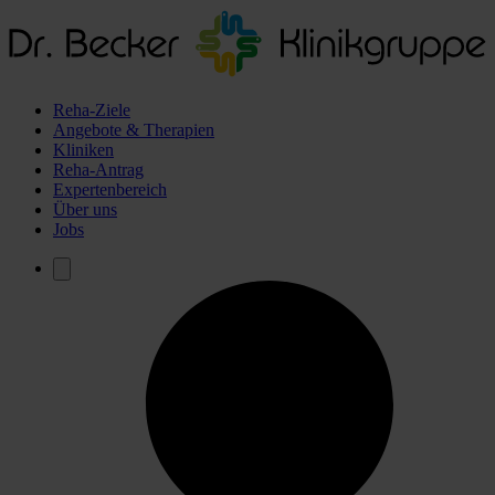
Reha-Ziele
Angebote & Therapien
Kliniken
Reha-Antrag
Expertenbereich
Über uns
Jobs