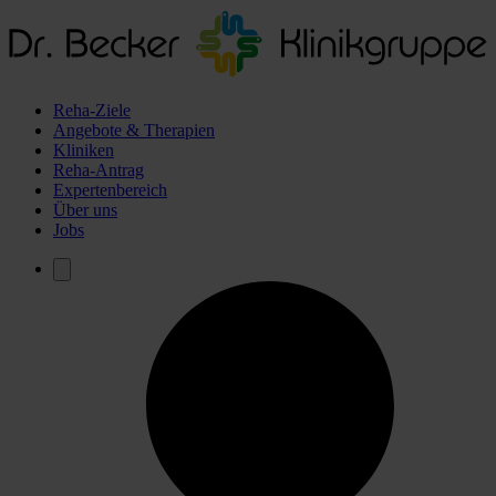
Reha-Ziele
Angebote & Therapien
Kliniken
Reha-Antrag
Expertenbereich
Über uns
Jobs