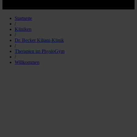
Startseite
/
Kliniken
/
Dr. Becker Kiliani-Klinik
/
Therapien im PhysioGym
/
Willkommen