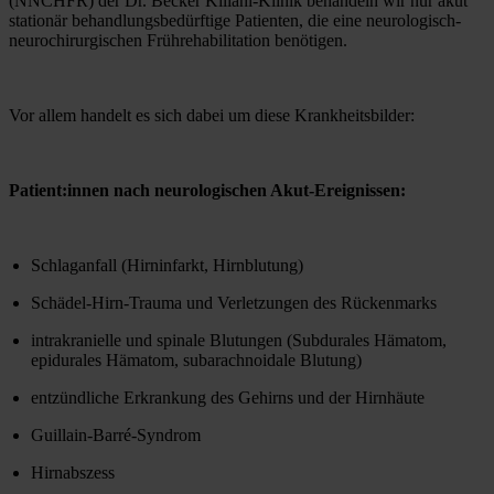
(NNCHFR) der Dr. Becker Kiliani-Klinik behandeln wir nur akut 
stationär behandlungsbedürftige Patienten, die eine neurologisch-
neurochirurgischen Frührehabilitation benötigen. 
Vor allem handelt es sich dabei um diese Krankheitsbilder:
Patient:innen nach neurologischen Akut-Ereignissen:
Schlaganfall (Hirninfarkt, Hirnblutung)
Schädel-Hirn-Trauma und Verletzungen des Rückenmarks
intrakranielle und spinale Blutungen (Subdurales Hämatom, 
epidurales Hämatom, subarachnoidale Blutung)
entzündliche Erkrankung des Gehirns und der Hirnhäute
Guillain-Barré-Syndrom
Hirnabszess