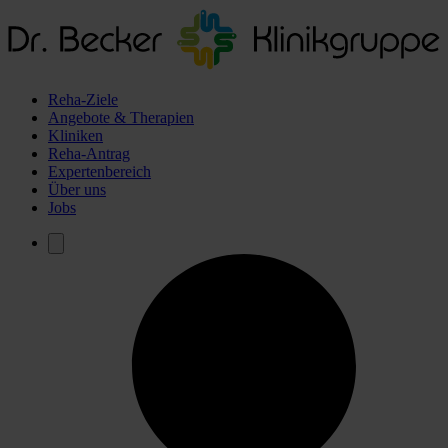
Reha-Ziele
Angebote & Therapien
Kliniken
Reha-Antrag
Expertenbereich
Über uns
Jobs