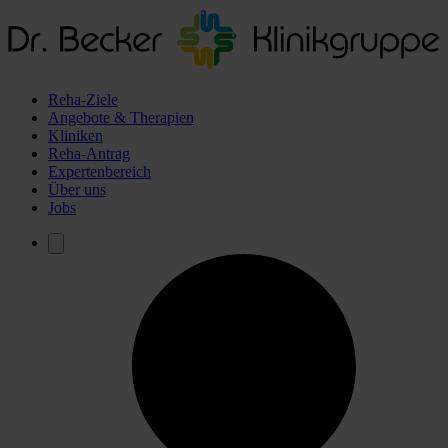
Reha-Ziele
Angebote & Therapien
Kliniken
Reha-Antrag
Expertenbereich
Über uns
Jobs