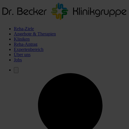
Reha-Ziele
Angebote & Therapien
Kliniken
Reha-Antrag
Expertenbereich
Über uns
Jobs