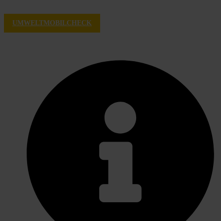
UMWELTMOBILCHECK