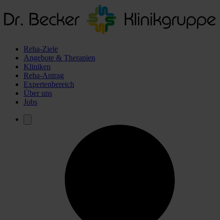
Reha-Ziele
Angebote & Therapien
Kliniken
Reha-Antrag
Expertenbereich
Über uns
Jobs