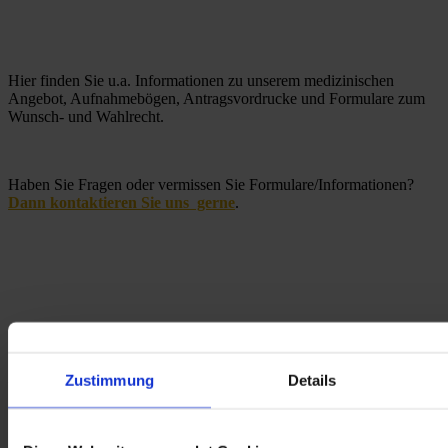
Hier finden Sie u.a. Informationen zu unserem medizinischen 
Angebot, Aufnahmebögen, Antragsvordrucke und Formulare zum 
Wunsch- und Wahlrecht.  
Haben Sie Fragen oder vermissen Sie Formulare/Informationen? 
Dann kontaktieren Sie uns  gerne
.
Informationen rund um die Reha und den Reha-
Antrag
Zustimmung
Details