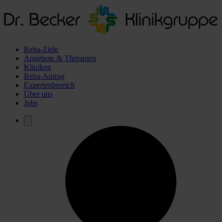
Reha-Ziele
Angebote & Therapien
Kliniken
Reha-Antrag
Expertenbereich
Über uns
Jobs