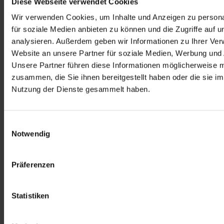
Diese Webseite verwendet Cookies
Hier
 finden Sie alle Informationen rund um den Antrag als 
Heilverfahren und als Anschlussheilbehandlung.
Wir verwenden Cookies, um Inhalte und Anzeigen zu persona
für soziale Medien anbieten zu können und die Zugriffe auf 
analysieren. Außerdem geben wir Informationen zu Ihrer Ve
Website an unsere Partner für soziale Medien, Werbung und 
Unsere Partner führen diese Informationen möglicherweise m
zusammen, die Sie ihnen bereitgestellt haben oder die sie i
Nutzung der Dienste gesammelt haben.
Formulare zum Vorschlag einer Wunschklinik
(Wunsch- und Wahlrecht ausüben)
Einwilligungsauswahl
Notwendig
Hier
 finden Sie die Vorlagen zur Ausübung Ihres Wunsch- und 
Wahlrechts d. h. zur Auswahl einer bestimmten von Ihnen 
Präferenzen
ausgewählten Klinik.
Statistiken