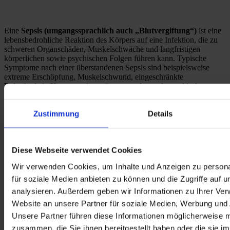
Eine 
Sepsis (umgangssprachlich auch „Blutvergiftung“)
 ist eine 
lebensbedrohliche Reaktion des Körpers auf eine Infektion, die zu 
schweren Organschäden, Muskelschwäche und langfristigen 
körperlichen sowie psychischen Folgen führen kann. Typische 
Symptome nach einer überstandenen Sepsis sind beispielsweise 
extreme Erschöpfung, Muskelschwund, eingeschränkte 
Belastbarkeit, Konzentrationsstörungen oder auch psychische 
Belastungen wie Angst und Depressionen. 
Zustimmung
Details
Nach schweren septischen Krankheitsverläufen oder längerer 
intensivmedizinischer Behandlung können 
neurologische, 
körperliche und funktionelle Einschränkungen
 zurückbleiben. 
Diese Webseite verwendet Cookies
Viele Betroffene sind nach dem Krankenhausaufenthalt noch 
Wir verwenden Cookies, um Inhalte und Anzeigen zu persona
deutlich geschwächt, weniger belastbar oder auf Unterstützung im 
Alltag angewiesen.
für soziale Medien anbieten zu können und die Zugriffe auf 
analysieren. Außerdem geben wir Informationen zu Ihrer Ve
Website an unsere Partner für soziale Medien, Werbung und 
Unsere Partner führen diese Informationen möglicherweise m
zusammen, die Sie ihnen bereitgestellt haben oder die sie i