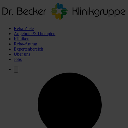
Reha-Ziele
Angebote & Therapien
Kliniken
Reha-Antrag
Expertenbereich
Über uns
Jobs