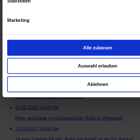
Statistiken
Marketing
Alle zulassen
Zur Übersicht
Auswahl erlauben
Ähnliche Artikel
31.07.2026 11:31 Uhr
Ablehnen
Gemeinsam Kurs auf 2030: Wie sich die Dr. Becker Klinik
Juliana auf die Zukunft vorbereitet
15.06.2026 14:48 Uhr
Neue ambulante psychosomatische Reha in Wuppertal
15.10.2025 10:06 Uhr
19 neue Zimmer für die „Reha mit Hund“ in der Dr. Becker