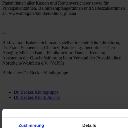
Patient:innen aller Kassen und Rentenversicherer sowie für 
Privatpatient:innen, Beihilfeempfänger:innen und Selbstzahler:innen 
an. www.dbkg.de/kliniken/klinik_juliana
--
Bild: v.l.n.r.: Isabelle Schumann, stellvertretende Klinikdirektorin; 
Dr. Frank Schoeneich, Chefarzt, Bundestagsabgeordnete Tijen 
Ataoğlu; Michael Badu, Klinikdirektor; Daniela Kersting, 
Assistentin der Geschäftsführung beim Verband der Privatkliniken 
Nordrhein-Westfalen e.V. (VdPK)
Bildrechte: Dr. Becker Klinikgruppe
Dr. Becker Klinikgruppe
Dr. Becker Klinik Juliana
Zustimmung
Details