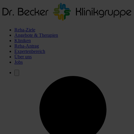
Reha-Ziele
Angebote & Therapien
Kliniken
Reha-Antrag
Expertenbereich
Über uns
Jobs