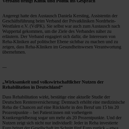
Verband bringt Klinik und Politik ins Gespräch
Angeregt hatte den Austausch Daniela Kersting, Assistentin der 
Geschäftsführung beim Verband der Privatkliniken Nordrhein-
Westfalen e.V. (VdPK). Sie selbst war auch zum Austausch nach 
Wuppertal gekommen, um die Ziele des Verbandes näher zu 
erläutern. Der Verband engagiert sich dafür, die Interessen von 
Reha-Kliniken auf politischer Ebene sichtbar zu machen und zu 
zeigen, dass Reha-Kliniken im Gesundheitswesen Verantwortung 
übernehmen. 
---
„Wirksamkeit und volkswirtschaftlicher Nutzen der 
Rehabilitation in Deutschland“
Dass Rehabilitation wirkt, bestätige eine aktuelle Studie der 
Deutschen Rentenversicherung: Demnach erhöht eine medizinische 
Reha die Chancen auf eine Rückkehr in den Beruf um 15 bis 20 
Prozentpunkte – bei Patient:innen mit vorherigem 
Krankengeldbezug sogar um mehr als 20 Prozentpunkte. Und der 
Nutzen zeigt sich nicht nur individuell: Jeder in Reha investierte 
Euro bringt der Gesellschaft im Schnitt fünf Euro zurück – etwa 