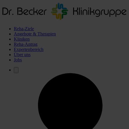
Reha-Ziele
Angebote & Therapien
Kliniken
Reha-Antrag
Expertenbereich
Über uns
Jobs