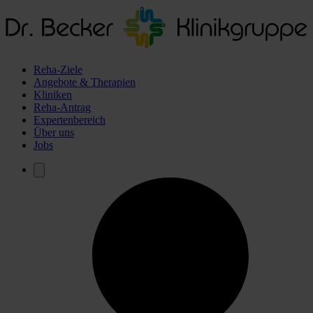
Reha-Ziele
Angebote & Therapien
Kliniken
Reha-Antrag
Expertenbereich
Über uns
Jobs