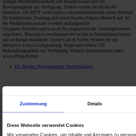
teilbare Multifunktionshalle mit Boulderwand und ein 
Bewegungsbad zur Verfügung. Zudem wurde ein HydroJet 
installiert. Die MTT weist einen Lokomotionsbereich, einen Bereich 
für funktionales Training und einen Kardio-Fitness-Bereich auf. In 
der Multifunktionshalle werden umfangreiche 
Gruppen-/Sporttherapien auch für anspruchsvolle Trainingsformen 
angeboten. Besonders erwähnenswert ist das in Deutschland bisher 
nur sechsmal installierte Vector Gait & Safety System für ein 
intensives Einzel-Gangtraining. Insgesamt stehen 135 
Behandlungsplätze zur Verfügung. Weitere Informationen unter 
www.dbkg.de/nzn
Dr. Becker Neurozentrum Niedersachsen
Zustimmung
Details
Diese Webseite verwendet Cookies
Wir verwenden Cookies, um Inhalte und Anzeigen zu persona