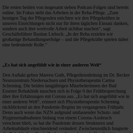
Die ersten beiden von insgesamt sieben Podcast-Folgen sind bereits 
online. Im Fokus steht das Arbeiten in der Reha-Pflege. „Zum 
heutigen Tag der Pflegenden möchten wir den Pflegekräften in 
unseren Einrichtungen nicht nur für ihren täglichen Einsatz danken, 
sondern auch ihre wertvolle Arbeit sichtbar machen“, sagt 
Geschäftsführer Bastian Liebsch. „In der Reha erzielen wir 
großartige Behandlungserfolge – und die Pflegekräfte spielen dabei 
eine bedeutende Rolle.“
„Es hat sich angefühlt wie in einer anderen Welt“
Den Auftakt geben Mareen Guth, Pflegedienstleitung im Dr. Becker 
Neurozentrum Niedersachsen und Physiotherapeutin Carina 
Scheming. Die beiden langjährigen Mitarbeiterinnen der Bad 
Essener Rehaklinik tauschen sich in Folge 0 der Frühbesprechung 
über ihre Erfahrungen mit Corona aus. „Es hat sich angefühlt wie in 
einer anderen Welt“, erinnert sich Physiotherapeutin Scheming 
rückblickend an den Pandemie-Beginn im vergangenen Frühjahr. 
Denn auch wenn das NZN aufgrund umfassender Schutz- und 
Hygienemaßnahmen bislang von einem Corona-Ausbruch 
verschont blieb, so hat die Pandemie dessen Strukturen und 
Arbeitsabläufe einschneidend verändert: Zwischenzeitlich fungierte 