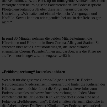
die Rehaklinik z. B. als Back-up für umliegende Krankenhäuser und 
versorgte deren neurologische Patienten/innen. Im Podcast spricht 
Pflegedienstleitung Guth über diese sehr herausfordernde 
Umstellung: „Wir hatten auf einmal viel mehr Verlegungen und 
Notfälle. Sowas kannten wir eigentlich bei uns in der Reha so gar 
nicht.“
In rund 30 Minuten nehmen die beiden Mitarbeiterinnen die 
Hörerinnen und Hörer mit in ihren Corona-Alltag auf Station. Sie 
sprechen über neue Herausforderungen, die Rehabilitation 
ehemaliger Corona-Patienten/innen und darüber, wie die Krise sie 
als Team noch enger zusammengeschweißt hat.
„Frühbesprechung“ kostenlos anhören
Wer sich für die gesamte Corona-Folge aus dem Dr. Becker 
Neurozentrum Niedersachsen interessiert und hinter die Kulissen der 
Klinik schauen möchte, findet die Folge und weitere Infos zum 
Podcast kostenlos auf www.fruehbesprechung.de. Jeden Monat 
veröffentlicht die Dr. Becker Klinikgruppe dort zudem eine neue 
Folge der „Frühbesprechung“. Dabei erhalten Sie auch Einblicke in 
die Arbeit anderer Dr. Becker Kliniken. Der Podcast steht außerdem 