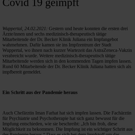
Covid 19 geimpft
Wuppertal, 24.02.2021:
 Gestern und heute konnten die ersten drei 
Ärzte/innen und sechs medizinisch-therapeutisch tätige 
Mitarbeitende der Dr. Becker Klinik Juliana ein Impfangebot 
wahrnehmen. Dafür kamen sie ins Impfzentrum der Stadt 
Wuppertal, wo ihnen nach kurzer Wartezeit das AstraZeneca-Vakzin 
verabreicht wurde. Weitere medizinisch-therapeutisch tätige 
Mitarbeitende werden sich in den kommenden Tagen impfen lassen. 
Rund 60 Mitarbeitende der Dr. Becker Klinik Juliana hatten sich als 
impfbereit gemeldet.
Ein Schritt aus der Pandemie heraus
Auch Chefärztin Iman Farhat hat sich impfen lassen. Die Fachärztin 
für Psychiatrie und Psychotherapie hat sich ganz bewusst für die 
Impfung entschieden, wie sie beschreibt: „Ich bin froh, diese 
Möglichkeit zu bekommen. Die Impfung ist ein wichtiger Schritt aus 
der Pandemie heraus.“ Dass es sich bei dem Impfstoff um das 