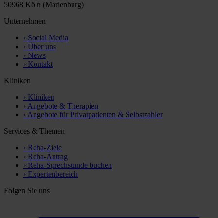
50968 Köln (Marienburg)
Unternehmen
›
Social Media
›
Über uns
›
News
›
Kontakt
Kliniken
›
Kliniken
›
Angebote & Therapien
›
Angebote für Privatpatienten & Selbstzahler
Services & Themen
›
Reha-Ziele
›
Reha-Antrag
›
Reha-Sprechstunde buchen
›
Expertenbereich
Folgen Sie uns