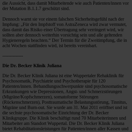
die Aussicht, dass damit Mitarbeitende wie auch Patienten/innen vor 
der Mutation B.1.1.7 geschützt sind.
Dennoch warnt sie vor einem falschen Sicherheitsgefühl nach der 
Impfung: „Für den Impfstoff von AstraZeneca wird zwar vermutet, 
dass damit das Risiko einer Übertragung sehr verringert wird, wir 
sollten aber dennoch weiterhin vorsichtig sein und alle geltenden 
Hygieneregeln beachten.“ Der Termin für die Zweitimpfung, die in 
acht Wochen stattfinden wird, ist bereits vereinbart. 
--------------
Die Dr. Becker Klinik Juliana
Die Dr. Becker Klinik Juliana ist eine Wuppertaler Rehaklinik für 
Psychosomatik, Psychiatrie und Psychotherapie für 120 
Patienten/innen. Behandlungsschwerpunkte sind psychosomatische 
Erkrankungen wie Depressionen, Angst- und Schmerzstörungen 
(Migräne/Kopfschmerzen), somatoforme Störungen 
(Rückenschmerzen), Posttraumatische Belastungsstörung, Tinnitus, 
Migräne und Burn-out. Sie wurde am 31. Mai 2011 eröffnet und ist 
die sechste psychosomatische Einrichtung der Dr. Becker 
Klinikgruppe. Die Klinik beschäftigt rund 70 Mitarbeiterinnen und 
Mitarbeiter am Standort Wuppertal. Die Dr. Becker Klinik Juliana 
bietet Rehabilitationsleistungen für Patienten/innen aller Kassen und 