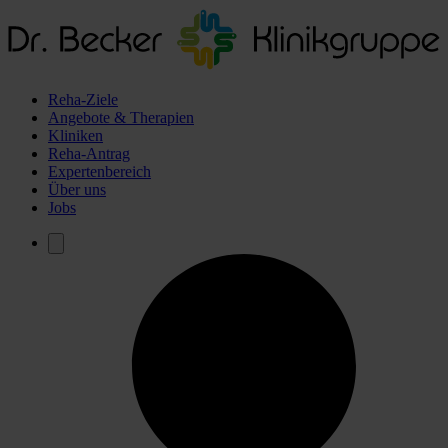
Reha-Ziele
Angebote & Therapien
Kliniken
Reha-Antrag
Expertenbereich
Über uns
Jobs