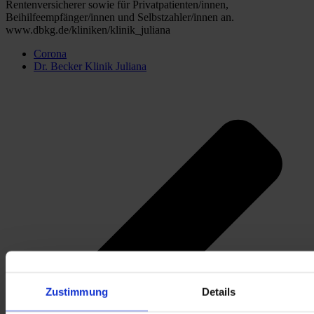
Rentenversicherer sowie für Privatpatienten/innen, 
Beihilfeempfänger/innen und Selbstzahler/innen an. 
www.dbkg.de/kliniken/klinik_juliana
Corona
Dr. Becker Klinik Juliana
Zustimmung
Details