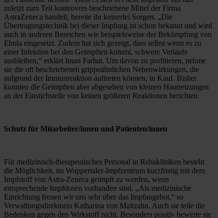
zuletzt zum Teil kontrovers beschriebene Mittel der Firma 
AstraZeneca handelt, bereite ihr keinerlei Sorgen. „Die 
Übertragungstechnik bei dieser Impfung ist schon bekannt und wird 
auch in anderen Bereichen wie beispielsweise der Bekämpfung von 
Ebola eingesetzt. Zudem hat sich gezeigt, dass selbst wenn es zu 
einer Infektion bei den Geimpften kommt, schwere Verläufe 
ausbleiben,“ erklärt Iman Farhat. Um davon zu profitieren, nehme 
sie die oft beschriebenen grippeähnlichen Nebenwirkungen, die 
aufgrund der Immunreaktion auftreten können, in Kauf. Bisher 
konnten die Geimpften aber abgesehen von kleinen Hautreizungen 
an der Einstichstelle von keinen größeren Reaktionen berichten.
Schutz für Mitarbeiter/innen und Patienten/innen
Für medizinisch-therapeutisches Personal in Rehakliniken besteht 
die Möglichkeit, im Wuppertaler-Impfzentrum kurzfristig mit dem 
Impfstoff von Astra-Zeneca geimpft zu werden, wenn 
entsprechende Impfdosen vorhanden sind. „Als medizinische 
Einrichtung freuen wir uns sehr über das Impfangebot,“ so 
Verwaltungsdirektorin Katharina von Maltzahn. Auch sie teile die 
Bedenken gegen den Wirkstoff nicht. Besonders positiv bewerte sie 