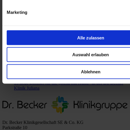
31.07.2026 11:31 Uhr
Marketing
Gemeinsam Kurs auf 2030: Wie sich die Dr. Becker Klinik
Juliana auf die Zukunft vorbereitet
15.06.2026 14:48 Uhr
Alle zulassen
Neue ambulante psychosomatische Reha in Wuppertal
09.12.2025 13:40 Uhr
Auswahl erlauben
Reha sichtbar machen: Bundestagsabgeordnete Tijen Ataoğlu
besucht Dr. Becker Klinik Juliana
Ablehnen
15.10.2025 10:06 Uhr
19 neue Zimmer für die „Reha mit Hund“ in der Dr. Becker
Klinik Juliana
Dr. Becker Klinikgesellschaft SE & Co. KG
Parkstraße 10