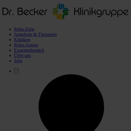
Reha-Ziele
Angebote & Therapien
Kliniken
Reha-Antrag
Expertenbereich
Über uns
Jobs