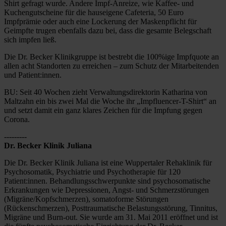
Shirt gefragt wurde. Andere Impf-Anreize, wie Kaffee- und 
Kuchengutscheine für die hauseigene Cafeteria, 50 Euro 
Impfprämie oder auch eine Lockerung der Maskenpflicht für 
Geimpfte trugen ebenfalls dazu bei, dass die gesamte Belegschaft 
sich impfen ließ.
Die Dr. Becker Klinikgruppe ist bestrebt die 100%ige Impfquote an 
allen acht Standorten zu erreichen – zum Schutz der Mitarbeitenden 
und Patient:innen.
BU: Seit 40 Wochen zieht Verwaltungsdirektorin Katharina von 
Maltzahn ein bis zwei Mal die Woche ihr „Impfluencer-T-Shirt“ an 
und setzt damit ein ganz klares Zeichen für die Impfung gegen 
Corona.
---------
Dr. Becker Klinik Juliana
Die Dr. Becker Klinik Juliana ist eine Wuppertaler Rehaklinik für 
Psychosomatik, Psychiatrie und Psychotherapie für 120 
Patient:innen. Behandlungsschwerpunkte sind psychosomatische 
Erkrankungen wie Depressionen, Angst- und Schmerzstörungen 
(Migräne/Kopfschmerzen), somatoforme Störungen 
(Rückenschmerzen), Posttraumatische Belastungsstörung, Tinnitus, 
Migräne und Burn-out. Sie wurde am 31. Mai 2011 eröffnet und ist 