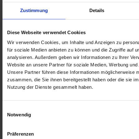
Gesundheitszustand das zulässt. Wir achten bei unseren Online-
Services immer darauf, dass diese möglichst einfach zu bedienen 
Zustimmung
Details
sind und somit auch von Patienten/innen mit wenig digitaler 
Erfahrung genutzt werden können. 
Dieser Service wird jedoch nicht für alle Patientengruppen 
Diese Webseite verwendet Cookies
angeboten.
Wir verwenden Cookies, um Inhalte und Anzeigen zu persona
für soziale Medien anbieten zu können und die Zugriffe auf 
analysieren. Außerdem geben wir Informationen zu Ihrer Ve
Website an unsere Partner für soziale Medien, Werbung und 
Sie haben bereits Ihre Zugangsdaten erhalten?
Unsere Partner führen diese Informationen möglicherweise m
zusammen, die Sie ihnen bereitgestellt haben oder die sie i
Nutzung der Dienste gesammelt haben.
HIER EINLOGGEN!
Einwilligungsauswahl
Notwendig
Präferenzen