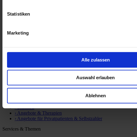
Statistiken
Marketing
Dr. Becker Klinikgesellschaft SE & Co. KG
Parkstraße 10
50968 Köln (Marienburg)
Alle zulassen
Unternehmen
›
Social Media
›
Über uns
Auswahl erlauben
›
News
›
Kontakt
Ablehnen
Kliniken
›
Kliniken
›
Angebote & Therapien
›
Angebote für Privatpatienten & Selbstzahler
Services & Themen