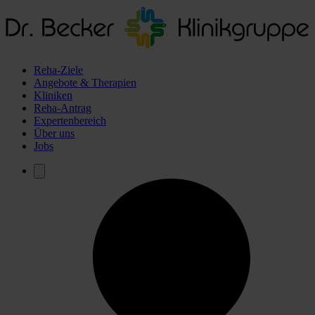
Reha-Ziele
Angebote & Therapien
Kliniken
Reha-Antrag
Expertenbereich
Über uns
Jobs