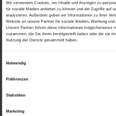
Wir verwenden Cookies, um Inhalte und Anzeigen zu persona
für soziale Medien anbieten zu können und die Zugriffe auf 
Link
analysieren. Außerdem geben wir Informationen zu Ihrer Ve
Website an unsere Partner für soziale Medien, Werbung und 
Unsere Partner führen diese Informationen möglicherweise m
zusammen, die Sie ihnen bereitgestellt haben oder die sie i
Nutzung der Dienste gesammelt haben.
Dr. Becker Klinikgesellschaft SE & Co. KG
Parkstraße 10
Einwilligungsauswahl
50968 Köln (Marienburg)
Notwendig
Unternehmen
›
Social Media
Präferenzen
›
Über uns
›
News
›
Kontakt
Statistiken
Kliniken
›
Kliniken
Marketing
›
Angebote & Therapien