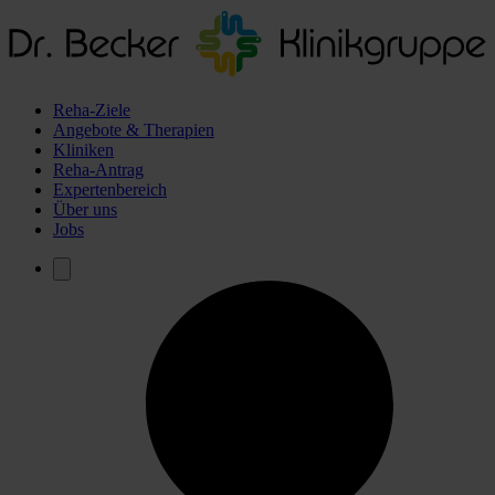
Reha-Ziele
Angebote & Therapien
Kliniken
Reha-Antrag
Expertenbereich
Über uns
Jobs