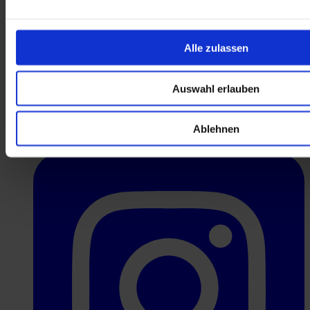
›
Angebote für Privatpatienten & Selbstzahler
Services & Themen
Alle zulassen
›
Reha-Ziele
›
Reha-Antrag
›
Reha-Sprechstunde buchen
Auswahl erlauben
›
Expertenbereich
Folgen Sie uns
Ablehnen