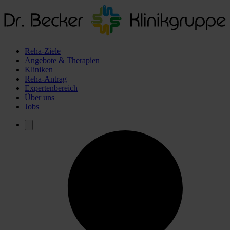
Reha-Ziele
Angebote & Therapien
Kliniken
Reha-Antrag
Expertenbereich
Über uns
Jobs