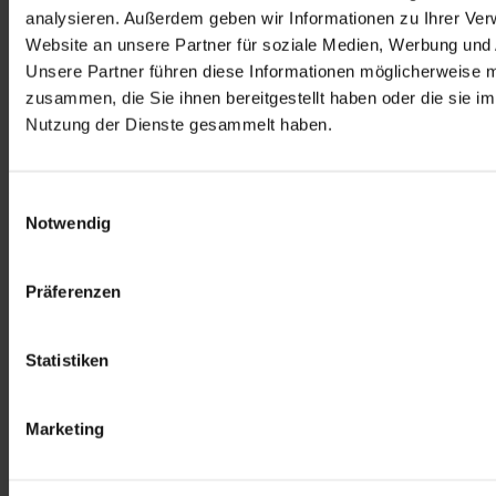
analysieren. Außerdem geben wir Informationen zu Ihrer Ve
Website an unsere Partner für soziale Medien, Werbung und 
Unsere Partner führen diese Informationen möglicherweise m
Reha kann neue Impulse setzen, wenn ambulante Wege an ihre 
zusammen, die Sie ihnen bereitgestellt haben oder die sie i
Grenzen stoßen – und hilft, Verhaltensmuster bewusst zu 
Nutzung der Dienste gesammelt haben.
unterbrechen.
Weitere Materialien rund um Reha-Verordnung und 
Einwilligungsauswahl
Kommunikation finden Sie in unserer Mediathek:
Notwendig
Präferenzen
Statistiken
Marketing