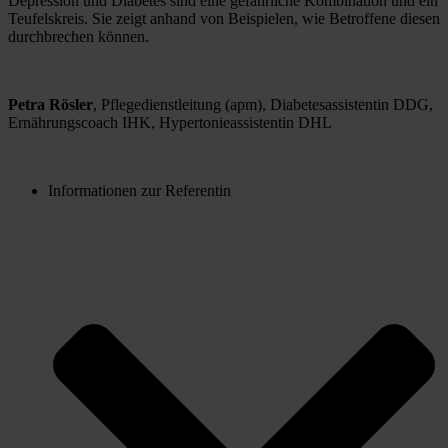
Depression und Diabetes sind eine gefährliche Kombination und ein 
Teufelskreis. Sie zeigt anhand von Beispielen, wie Betroffene diesen 
durchbrechen können.
Petra Rösler
, Pflegedienstleitung (apm), Diabetesassistentin DDG, 
Ernährungscoach IHK, Hypertonieassistentin DHL
Informationen zur Referentin