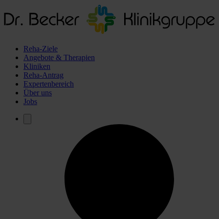
Reha-Ziele
Angebote & Therapien
Kliniken
Reha-Antrag
Expertenbereich
Über uns
Jobs