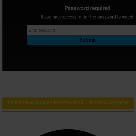
UNSER PROGRAMM ÜBERZEUGT SIE - JETZT ANMELDEN!