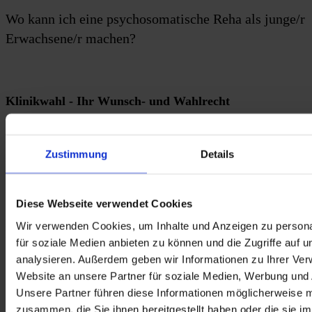
Wo kann ich eine psychosomatische Reha als junge/r
Erwachsene/r machen?
Klinikwahl - Ihr Wunsch- und Wahlrecht
Eine Reha müssen Sie bei dem für Sie zuständigen Kostenträger 
beantragen. Dieser muss Ihren Klinikwunsch berücksichtigen, wenn 
Zustimmung
Details
sich die Behandlung in Ihrer Wunschklinik medizinisch für Sie 
eignet. Diese Möglichkeit der Patientenmitsprache nennt sich 
Wunsch- und Wahlrecht. Ihren Klinikwunsch begründen Sie idealer 
Weise gleich bei Ihrem Reha-Antrag. Bei der Begründung können 
Diese Webseite verwendet Cookies
Sie das Angebot der Reha für junge Erwachsene angeben. Eine 
psychosomatische Reha für junge Erwachsene können Sie in dieser 
Wir verwenden Cookies, um Inhalte und Anzeigen zu persona
Dr. Becker Klinik machen:
für soziale Medien anbieten zu können und die Zugriffe auf 
analysieren. Außerdem geben wir Informationen zu Ihrer Ve
Website an unsere Partner für soziale Medien, Werbung und 
Dr. Becker Burg-Klinik
 nahe Fulda, Bad Hersfeld, Erfurt
Unsere Partner führen diese Informationen möglicherweise m
zusammen, die Sie ihnen bereitgestellt haben oder die sie i