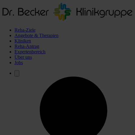
Reha-Ziele
Angebote & Therapien
Kliniken
Reha-Antrag
Expertenbereich
Über uns
Jobs