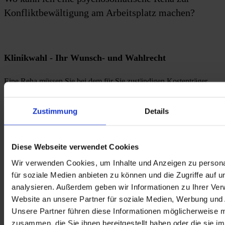
Konfliktbewältigung am Arbeitsplatz machen?
Klinikwahl - Ihr Wunsch- und Wahlrecht
Eine Reha müssen Sie bei dem für Sie zuständigen Kostenträger 
beantragen. Dieser muss Ihren Klinikwunsch berücksichtigen, wenn 
sich die Behandlung in Ihrer Wunschklinik medizinisch für Sie 
eignet. Diese Möglichkeit der Patientenmitsprache nennt sich 
Zustimmung
Details
Wunsch- und Wahlrecht. Ihren Klinikwunsch begründen Sie idealer 
Weise gleich bei Ihrem Reha-Antrag. Bei der Begründung können 
Sie das Angebot der Reha für Konfliktbewältigung am Arbeitsplatz 
angeben. Eine psychosomatische Reha mit diesem Schwerpunkt 
Diese Webseite verwendet Cookies
können Sie in dieser Dr. Becker Klinik machen:
Wir verwenden Cookies, um Inhalte und Anzeigen zu persona
für soziale Medien anbieten zu können und die Zugriffe auf 
analysieren. Außerdem geben wir Informationen zu Ihrer Ve
Dr. Becker Klinik Juliana
 in Wuppertal
Website an unsere Partner für soziale Medien, Werbung und 
Unsere Partner führen diese Informationen möglicherweise m
zusammen, die Sie ihnen bereitgestellt haben oder die sie i