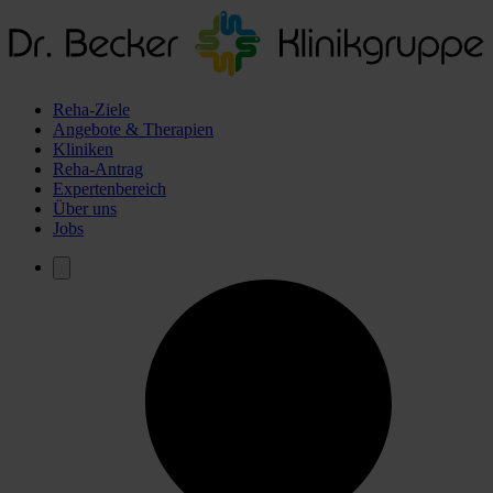
Reha-Ziele
Angebote & Therapien
Kliniken
Reha-Antrag
Expertenbereich
Über uns
Jobs