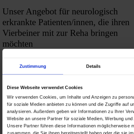
Unser Angebot für neurologisch
erkrankte Patienten/innen, die ihren
Vierbeiner mit zur Reha bringen
möchten
Zustimmung
Details
Nur ungern gibt man Hunde, die auf unsere Betreuung und 
Zuwendung angewiesen sind, in fremde Hände. Deshalb können 
Sie Ihre Reha in zwei unserer Kliniken gemeinsam mit Ihrem 
vierbeinigen Freund antreten. Voraussetzung ist, dass Ihre 
Diese Webseite verwendet Cookies
Erkrankung im Therapiespektrum der jeweiligen Klinik behandelt 
werden kann. Im Folgenden haben wir die wichtigsten 
Wir verwenden Cookies, um Inhalte und Anzeigen zu persona
Informationen zur Reha mit Hund für Sie zusammengestellt.
für soziale Medien anbieten zu können und die Zugriffe auf 
analysieren. Außerdem geben wir Informationen zu Ihrer Ve
Website an unsere Partner für soziale Medien, Werbung und 
Unsere Partner führen diese Informationen möglicherweise m
Was müssen Sie beachten?
zusammen, die Sie ihnen bereitgestellt haben oder die sie i