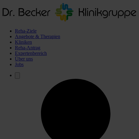
Reha-Ziele
Angebote & Therapien
Kliniken
Reha-Antrag
Expertenbereich
Über uns
Jobs