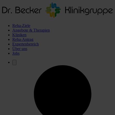
Reha-Ziele
Angebote & Therapien
Kliniken
Reha-Antrag
Expertenbereich
Über uns
Jobs