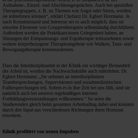
Aufnahme-, Einzel- und Abschlussgesprächen. Auch bei speziellen 
Therapiegruppen, z. B. zu Themen wie Angst oder Stress, werden 
sie teilnehmen können“, erklärt Chefarzt Dr. Egbert Herrmann. Je 
nach Kenntnisstand und Interesse sei es auch möglich, dass sie 
einzelne Elemente von Gruppentherapien selbstständig durchführen. 
Außerdem werden die Praktikant:innen Gelegenheit haben, an 
Sitzungen der Entspannungs- und Ergotherapie teilzunehmen sowie 
weitere körperbezogene Therapieangebote wie Walken, Tanz- und 
Bewegungstherapie kennenzulernen.
Dass die Interdisziplinarität in der Klinik ein wichtiger Bestandteil 
der Arbeit ist, werden die Nachwuchskräfte auch miterleben. Dr. 
Egbert Herrmann: „Sie nehmen an interdisziplinären 
Teambesprechungen, Supervisionen und sozialmedizinischen 
Fallbesprechungen teil. Sofern es in ihre Zeit bei uns fällt, sind sie 
natürlich auch bei unseren regelmäßigen internen 
Fortbildungsveranstaltungen willkommen.“ So seien die 
Studierenden gleich beim gesamten Arbeitsalltag dabei und könnten 
durch den Input aus verschiedenen Richtungen ihren Horizont 
erweitern. 
Klinik profitiert von neuen Impulsen