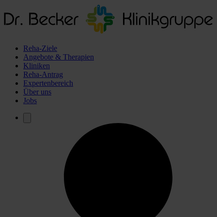
Reha-Ziele
Angebote & Therapien
Kliniken
Reha-Antrag
Expertenbereich
Über uns
Jobs