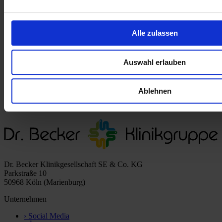
08.07.2026 15:50 Uhr
„Ich konnte das Gelernte direkt in meinem Alltag
Alle zulassen
ausprobieren“
24.06.2026 14:16 Uhr
Auswahl erlauben
Mehr Therapieangebote für die Region
09.12.2025 15:12 Uhr
Ablehnen
Reha mit Hund ab Januar in der Dr. Becker Klinik Möhnesee
Dr. Becker Klinikgesellschaft SE & Co. KG
Parkstraße 10
50968 Köln (Marienburg)
Unternehmen
›
Social Media