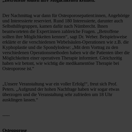
„Betroffene sollten ihre Möglichkeiten kennen.“
Der Nachmittag war dann für Osteoporosepatient:innen, Angehörige 
und Interessierte reserviert. Rund 180 Interessierte, darunter auch 
Selbsthilfegruppen, kamen dafür nach Nümbrecht. Ihnen 
beantworteten die Expert:innen zahlreiche Fragen. „Betroffene 
sollten ihre Möglichkeiten kennen“, sagt Dr. Weber. Beispielsweise 
erklärte er die verschiedenen Wirbelsäulen-Operationen wie z.B. die 
Kyphoplastie und die Spondylodese: „Mit dem Vortrag zu den 
verschiedenen Operationsmethoden haben wir die Patienten über die 
Möglichkeiten einer operativen Therapie informiert. Gleichzeitig 
haben wir betont, wie wichtig die medikamentöse Therapie bei 
Osteoporose ist.“
„Unsere Veranstaltung war ein voller Erfolg!“, freut sich Prof. 
Peters. „Aufgrund der hohen Nachfrage haben wir sogar etwas 
überzogen und die Veranstaltung sehr zufrieden um 18 Uhr 
ausklingen lassen.“
-----
Osteoporose