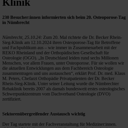
Klinik
230 Besucher:innen informierten sich beim 20. Osteoporose-Tag 
in Nümbrecht
Nümbrecht, 25.10.24:
 Zum 20. Mal richtete die Dr. Becker Rhein-
Sieg-Klinik am 12.10.2024 ihren Osteoporose-Tag für Betroffene 
und Fachpublikum aus – wie immer in Zusammenarbeit mit der 
REKO Rheinland und der Orthopädischen Gesellschaft für 
Osteologie (OGO). „In Deutschland leiden rund sechs Millionen 
Menschen, vor allem Frauen, unter Osteoporose. Für sie wollen wir 
die aktuellen Entwicklungen aus dem Fachbereich Osteologie 
zusammentragen und uns austauschen“, erklärt Prof. Dr. med. Klaus 
M. Peters, Chefarzt Orthopädie Privatpatienten der Dr. Becker 
Rhein-Sieg-Klinik. Unter seiner Leitung wurde die Nümbrechter 
Rehaklinik bereits 2007 als damals bundesweit erstes osteologisches 
Schwerpunktzentrum vom Dachverband Osteologie (DVO) 
zertifiziert.
Sektorenübergreifender Austausch wichtig
Der Tag startete mit der Fachveranstaltung für Mediziner:innen. 