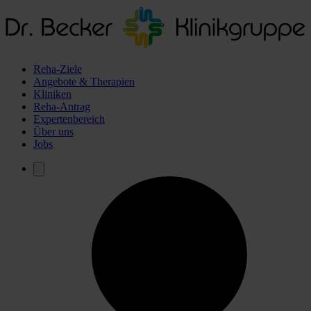
Reha-Ziele
Angebote & Therapien
Kliniken
Reha-Antrag
Expertenbereich
Über uns
Jobs