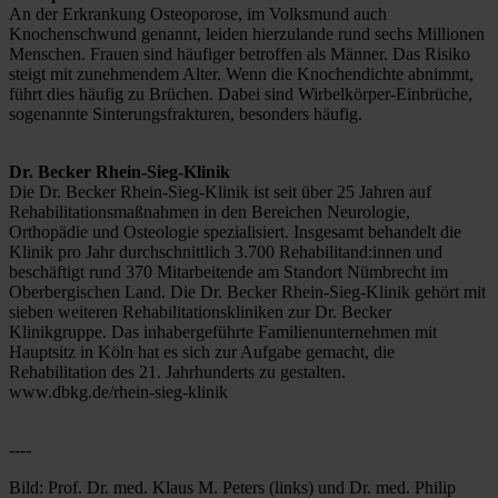
An der Erkrankung Osteoporose, im Volksmund auch 
Knochenschwund genannt, leiden hierzulande rund sechs Millionen 
Menschen. Frauen sind häufiger betroffen als Männer. Das Risiko 
steigt mit zunehmendem Alter. Wenn die Knochendichte abnimmt, 
führt dies häufig zu Brüchen. Dabei sind Wirbelkörper-Einbrüche, 
sogenannte Sinterungsfrakturen, besonders häufig.
Dr. Becker Rhein-Sieg-Klinik
Die Dr. Becker Rhein-Sieg-Klinik ist seit über 25 Jahren auf 
Rehabilitationsmaßnahmen in den Bereichen Neurologie, 
Orthopädie und Osteologie spezialisiert. Insgesamt behandelt die 
Klinik pro Jahr durchschnittlich 3.700 Rehabilitand:innen und 
beschäftigt rund 370 Mitarbeitende am Standort Nümbrecht im 
Oberbergischen Land. Die Dr. Becker Rhein-Sieg-Klinik gehört mit 
sieben weiteren Rehabilitationskliniken zur Dr. Becker 
Klinikgruppe. Das inhabergeführte Familienunternehmen mit 
Hauptsitz in Köln hat es sich zur Aufgabe gemacht, die 
Rehabilitation des 21. Jahrhunderts zu gestalten. 
www.dbkg.de/rhein-sieg-klinik
----
Bild: Prof. Dr. med. Klaus M. Peters (links) und Dr. med. Philip 