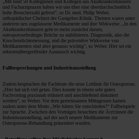
„Mit rund 50 Kolleginnen und Kollegen aus Akutkrankenhäusern 
und Facharztpraxen haben wir uns über eine überdurchschnittlich 
hohe Besucherzahl gefreut“, so Dr. med. Philip Weber, 
orthopädischer Chefarzt der Gastgeber-Klinik. Themen waren unter 
anderem neu zugelassene Medikamente und ihre Wirkweise. „In den 
Akutkrankenhäusern geht es meist zunächst darum, 
osteoporosebedingte Brüche zu stabilisieren. Diagnostik, also die 
Knochendichtemessung, und die präventive Wirkweise von 
Medikamenten sind aber genauso wichtig“, so Weber. Hier sei ein 
sektorenübergreifender Austausch wichtig.   
Fallbesprechungen und Industrieausstellung
Zudem besprachen die Fachleute die neue Leitlinie für Osteoporose. 
„Hier hat sich viel getan. Dies konnte in einem sehr guten 
Fachvortrag praxisnah erläutert und anschließend diskutiert 
werden“, so Weber. Vor dem gemeinsamen Mittagessen kamen 
zudem unter dem Motto „Wie hätten Sie entschieden?“ Fallbeispiele 
zur Sprache. Zwischen den Vorträgen besuchten die Ärzt:innen die 
Industrieausstellung, auf der auch neuere Medikamente zur 
Osteoporose-Behandlung präsentiert wurden. 