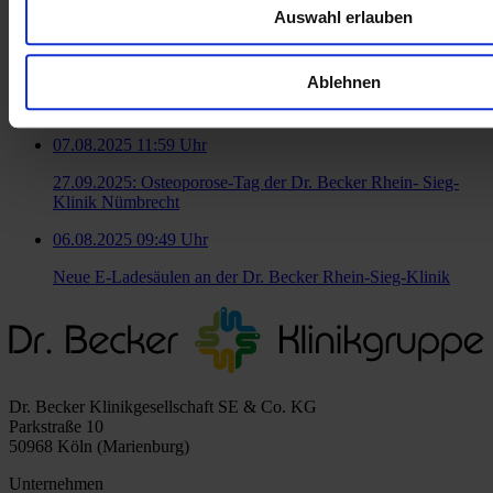
Auswahl erlauben
Topfit auf dem Platz
09.10.2025 13:42 Uhr
Ablehnen
Großes Interesse am 21. Osteoporose-Tag in Nümbrecht
07.08.2025 11:59 Uhr
27.09.2025: Osteoporose-Tag der Dr. Becker Rhein- Sieg-
Klinik Nümbrecht
06.08.2025 09:49 Uhr
Neue E-Ladesäulen an der Dr. Becker Rhein-Sieg-Klinik
Dr. Becker Klinikgesellschaft SE & Co. KG
Parkstraße 10
50968 Köln (Marienburg)
Unternehmen