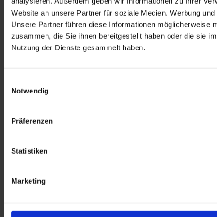
analysieren. Außerdem geben wir Informationen zu Ihrer Ve
Sporttherapie, Ergotherapie, Logopädie und Physikalischer Therapie 
Website an unsere Partner für soziale Medien, Werbung und 
an. Mehr Informationen unter: www.dr-becker-physiogym.de.
Unsere Partner führen diese Informationen möglicherweise m
Dr. Becker Klinikgruppe
zusammen, die Sie ihnen bereitgestellt haben oder die sie i
Dr. Becker Kiliani-Klinik
Nutzung der Dienste gesammelt haben.
Dr. Becker PhysioGym Bad Windsheim
Einwilligungsauswahl
Notwendig
Präferenzen
Statistiken
Marketing