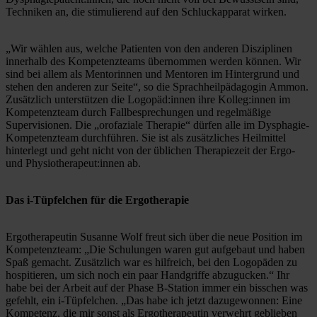
Techniken an, die stimulierend auf den Schluckapparat wirken. 
„Wir wählen aus, welche Patienten von den anderen Disziplinen 
innerhalb des Kompetenzteams übernommen werden können. Wir 
sind bei allem als Mentorinnen und Mentoren im Hintergrund und 
stehen den anderen zur Seite“, so die Sprachheilpädagogin Ammon. 
Zusätzlich unterstützen die Logopäd:innen ihre Kolleg:innen im 
Kompetenzteam durch Fallbesprechungen und regelmäßige 
Supervisionen. Die „orofaziale Therapie“ dürfen alle im Dysphagie-
Kompetenzteam durchführen. Sie ist als zusätzliches Heilmittel 
hinterlegt und geht nicht von der üblichen Therapiezeit der Ergo- 
und Physiotherapeut:innen ab.
Das i-Tüpfelchen für die Ergotherapie
Ergotherapeutin Susanne Wolf freut sich über die neue Position im 
Kompetenzteam: „Die Schulungen waren gut aufgebaut und haben 
Spaß gemacht. Zusätzlich war es hilfreich, bei den Logopäden zu 
hospitieren, um sich noch ein paar Handgriffe abzugucken.“ Ihr 
habe bei der Arbeit auf der Phase B-Station immer ein bisschen was 
gefehlt, ein i-Tüpfelchen. „Das habe ich jetzt dazugewonnen: Eine 
Kompetenz, die mir sonst als Ergotherapeutin verwehrt geblieben 