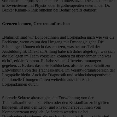
von einem interprofessionellen Team unterstützt.“ Die Co-Therapien 
in Zweierteams mit Physio- oder Ergotherapeuten seien in der Dr. 
Becker Kiliani-Klinik ohnehin bei Bedarf bereits etabliert. 
Grenzen kennen, Grenzen aufbrechen
„Natürlich sind wir Logopädinnen und Logopäden nach wie vor die 
Fachleute, wenn es um den Umgang mit Dysphagie geht. Die 
Schulungen können nicht das ersetzen, was bei uns Teil der 
Ausbildung ist. Direkt zu Anfang habe ich daher abgefragt, was sich 
die Kollegen im Team vorstellen könnten zu übernehmen und was 
nicht“, erklärt Ammon. Es habe schnell Übereinstimmungen 
gegeben, z. B. dass das erste Entblocken, also der erste Schritt zur 
Entwöhnung von der Trachealkanüle, im Verantwortungsbereich der 
Logopädie bleibt. Auch die Diagnostik und schlucktherapeutische, 
funktionelle Übungen führen weiterhin ausschließlich 
Logopäd:innen durch. 
Störende Sekrete abzusaugen, die Entwöhnung von der 
Trachealkanüle voranzutreiben oder den Kostaufbau zu begleiten 
hingegen, ist nun den Ergo- und Physiotherapeut:innen vom 
Kompetenzteam möglich. Außerdem wenden sie bei 
Dysphagiepatient:innen, die noch nicht voll bei Bewusstsein sind, 