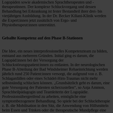
Logopäden sowie akademischen Sprachtherapeuten und -
therapeutinnen. Der komplexe Schluckvorgang und dessen 
Behandlung bei Erkrankung ist fester Bestandteil ihrer drei- bis 
vierjährigen Ausbildung. In der Dr. Becker Kiliani-Klinik werden 
die Expert:innen jetzt zusätzlich von Ergo- und 
Physiotherapeut:innen unterstützt.
Geballte Kompetenz auf den Phase B-Stationen
Die Idee, ein neues interprofessionelles Kompetenzteam zu bilden, 
entstand aus mehreren Gründen. Initial ging es darum, die 
Logopäd:innen bei der Versorgung der 
Schluckstörungspatient:innen zu entlasten. In der neurologischen 
Phase B-Abteilung der Bad Windsheimer Rehaeinrichtung werden 
jährlich rund 250 Patient:innen versorgt, die aufgrund von z. B. 
Schlaganfällen oder eines Schädel-Hirn-Traumas nicht mehr 
selbstständig schlucken können. „Grundsätzlich geht es darum, eine 
gute Versorgung der Patienten sicherzustellen“, so Anja Ammon, 
Sprachheilpädagogin und Teamleiterin der Logopädie. 
Professionsübergreifend zu arbeiten, ermögliche eine 
symptombezogenere Behandlung. So spiele bei der Schlucktherapie 
z. B. die Mobilisation in den Sitz, die Anwendung von Hilfsmitteln 
beim Essen und Trinken oder die therapeutische Mundpflege eine 