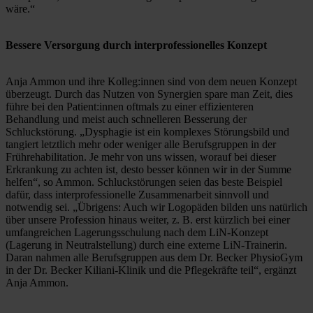
wäre.“
Bessere Versorgung durch interprofessionelles Konzept
Anja Ammon und ihre Kolleg:innen sind von dem neuen Konzept 
überzeugt. Durch das Nutzen von Synergien spare man Zeit, dies 
führe bei den Patient:innen oftmals zu einer effizienteren 
Behandlung und meist auch schnelleren Besserung der 
Schluckstörung. „Dysphagie ist ein komplexes Störungsbild und 
tangiert letztlich mehr oder weniger alle Berufsgruppen in der 
Frührehabilitation. Je mehr von uns wissen, worauf bei dieser 
Erkrankung zu achten ist, desto besser können wir in der Summe 
helfen“, so Ammon. Schluckstörungen seien das beste Beispiel 
dafür, dass interprofessionelle Zusammenarbeit sinnvoll und 
notwendig sei. „Übrigens: Auch wir Logopäden bilden uns natürlich 
über unsere Profession hinaus weiter, z. B. erst kürzlich bei einer 
umfangreichen Lagerungsschulung nach dem LiN-Konzept 
(Lagerung in Neutralstellung) durch eine externe LiN-Trainerin. 
Daran nahmen alle Berufsgruppen aus dem Dr. Becker PhysioGym 
in der Dr. Becker Kiliani-Klinik und die Pflegekräfte teil“, ergänzt 
Anja Ammon. 