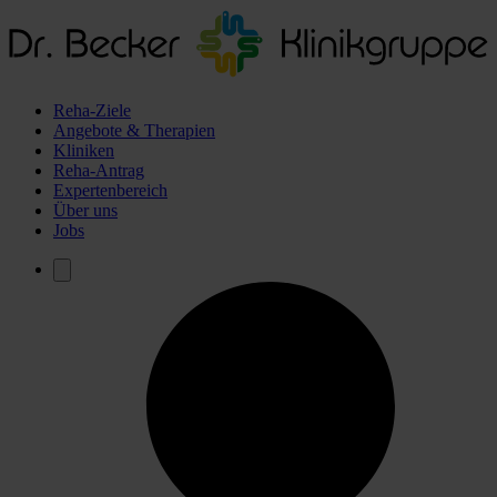
Reha-Ziele
Angebote & Therapien
Kliniken
Reha-Antrag
Expertenbereich
Über uns
Jobs