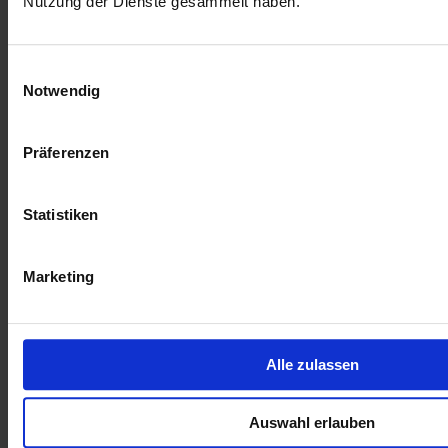
Nutzung der Dienste gesammelt haben.
Einwilligungsauswahl
Notwendig
Zur Übersicht
Ähnliche Artikel
Präferenzen
06.07.2026 12:08 Uhr
Pflegeoffensive 2.0
Statistiken
15.06.2026 12:17 Uhr
Norddeich will Pflegekräfte ausbilden –
Marketing
Gesundheitsministerium Niedersachsen unterstützt
Modellprojekt
11.06.2026 15:13 Uhr
Alle zulassen
40 Jahre Nationalpark, drei Jahre Partnerschaft
21.05.2026 08:46 Uhr
Auswahl erlauben
Telemedizin im Fokus