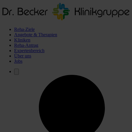
Reha-Ziele
Angebote & Therapien
Kliniken
Reha-Antrag
Expertenbereich
Über uns
Jobs