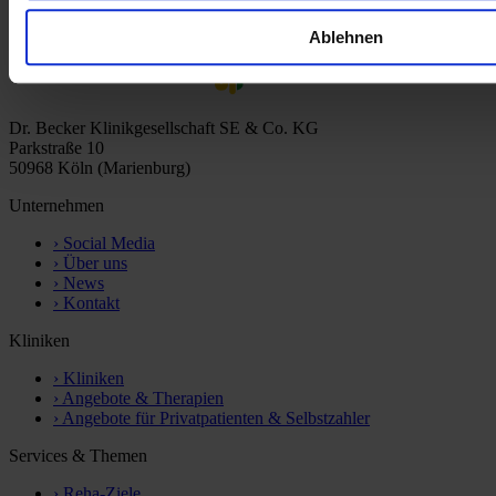
Ablehnen
Dr. Becker Klinikgesellschaft SE & Co. KG
Parkstraße 10
50968 Köln (Marienburg)
Unternehmen
›
Social Media
›
Über uns
›
News
›
Kontakt
Kliniken
›
Kliniken
›
Angebote & Therapien
›
Angebote für Privatpatienten & Selbstzahler
Services & Themen
›
Reha-Ziele