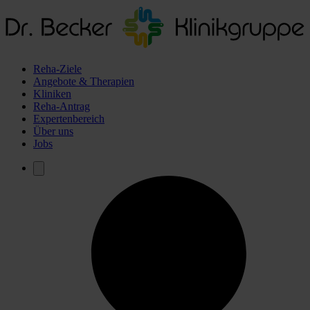
Reha-Ziele
Angebote & Therapien
Kliniken
Reha-Antrag
Expertenbereich
Über uns
Jobs