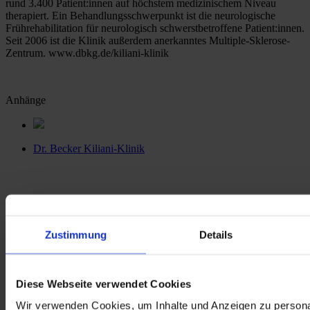
rund 3.400 Patient:innen auf höchstem medizinischem Niveau 
therapiert. Ein Behandlungsschwerpunkt ist die neurologische 
Frührehabilitation für neurologisch schwerstbetroffene Patient:innen. 
Seit 2006 ist die Klinik außerdem anerkanntes Multiple-Sklerose-
Zentrum. www.dbkg.de/kiliani-klinik
Anhänge
Dr. Becker Kiliani-Klinik
Zustimmung
Details
Diese Webseite verwendet Cookies
Wir verwenden Cookies, um Inhalte und Anzeigen zu persona