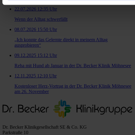
22.07.2026 12:35 Uhr
Wenn der Alltag schwerfällt
08.07.2026 15:50 Uhr
„Ich konnte das Gelernte direkt in meinem Alltag
ausprobieren“
09.12.2025 15:12 Uhr
Reha mit Hund ab Januar in der Dr. Becker Klinik Möhnesee
12.11.2025 12:10 Uhr
Kostenloser Herz-Vortrag in der Dr. Becker Klinik Möhnesee
am 26. November
Dr. Becker Klinikgesellschaft SE & Co. KG
Parkstraße 10