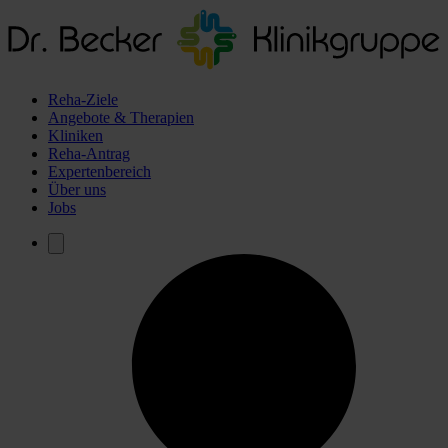
Reha-Ziele
Angebote & Therapien
Kliniken
Reha-Antrag
Expertenbereich
Über uns
Jobs