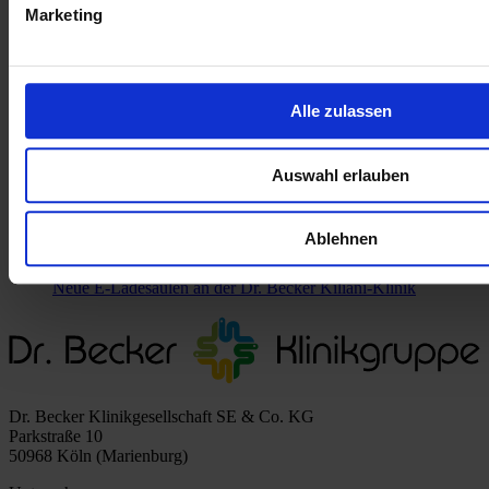
23.07.2026 11:58 Uhr
Marketing
Gemeinsam Kurs auf 2030
17.11.2025 14:05 Uhr
Alle zulassen
Dr. Becker Kiliani-Klinik unterstützt Ukraine mit
Medizingeräten
Auswahl erlauben
09.09.2025 15:53 Uhr
Mehr Sicherheit für Patient:innen, mehr Zeit für Pflege
Ablehnen
13.08.2025 16:09 Uhr
Neue E-Ladesäulen an der Dr. Becker Kiliani-Klinik
Dr. Becker Klinikgesellschaft SE & Co. KG
Parkstraße 10
50968 Köln (Marienburg)