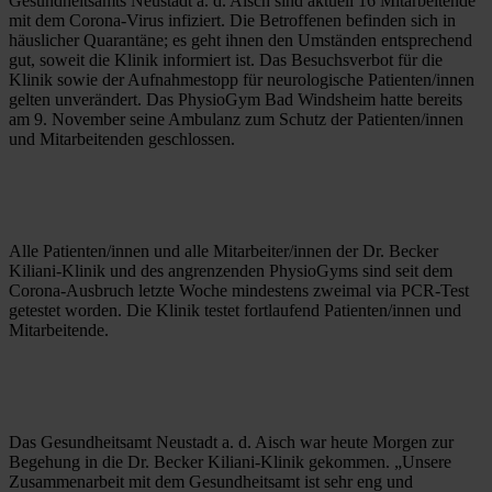
Gesundheitsamts Neustadt a. d. Aisch sind aktuell 16 Mitarbeitende 
mit dem Corona-Virus infiziert. Die Betroffenen befinden sich in 
häuslicher Quarantäne; es geht ihnen den Umständen entsprechend 
gut, soweit die Klinik informiert ist. Das Besuchsverbot für die 
Klinik sowie der Aufnahmestopp für neurologische Patienten/innen 
gelten unverändert. Das PhysioGym Bad Windsheim hatte bereits 
am 9. November seine Ambulanz zum Schutz der Patienten/innen 
und Mitarbeitenden geschlossen.
Alle Patienten/innen und alle Mitarbeiter/innen der Dr. Becker 
Kiliani-Klinik und des angrenzenden PhysioGyms sind seit dem 
Corona-Ausbruch letzte Woche mindestens zweimal via PCR-Test 
getestet worden. Die Klinik testet fortlaufend Patienten/innen und 
Mitarbeitende.
Das Gesundheitsamt Neustadt a. d. Aisch war heute Morgen zur 
Begehung in die Dr. Becker Kiliani-Klinik gekommen. „Unsere 
Zusammenarbeit mit dem Gesundheitsamt ist sehr eng und 