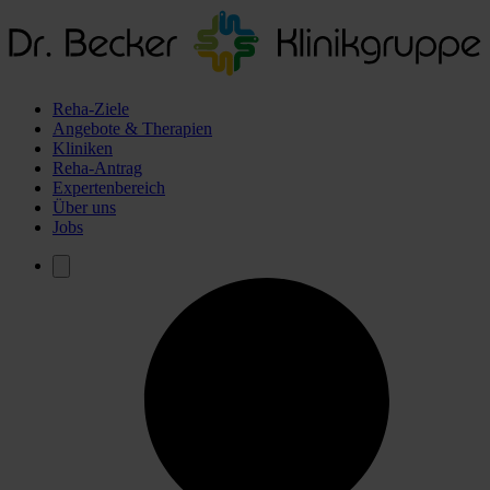
Reha-Ziele
Angebote & Therapien
Kliniken
Reha-Antrag
Expertenbereich
Über uns
Jobs