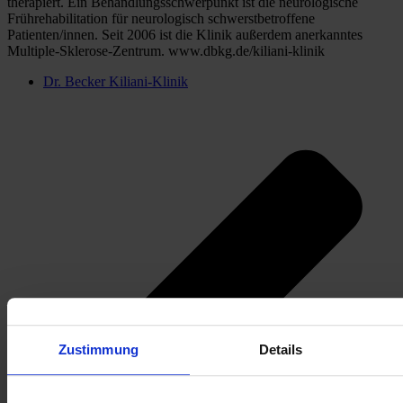
therapiert. Ein Behandlungsschwerpunkt ist die neurologische 
Frührehabilitation für neurologisch schwerstbetroffene 
Patienten/innen. Seit 2006 ist die Klinik außerdem anerkanntes 
Multiple-Sklerose-Zentrum. www.dbkg.de/kiliani-klinik
Dr. Becker Kiliani-Klinik
Zustimmung
Details