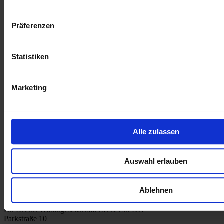
Ähnliche Artikel
23.07.2026 11:58 Uhr
Präferenzen
Gemeinsam Kurs auf 2030
Statistiken
17.11.2025 14:05 Uhr
Dr. Becker Kiliani-Klinik unterstützt Ukraine mit
Medizingeräten
Marketing
09.09.2025 15:53 Uhr
Mehr Sicherheit für Patient:innen, mehr Zeit für Pflege
Alle zulassen
13.08.2025 16:09 Uhr
Neue E-Ladesäulen an der Dr. Becker Kiliani-Klinik
Auswahl erlauben
Ablehnen
Dr. Becker Klinikgesellschaft SE & Co. KG
Parkstraße 10