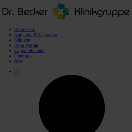
Reha-Ziele
Angebote & Therapien
Kliniken
Reha-Antrag
Expertenbereich
Über uns
Jobs