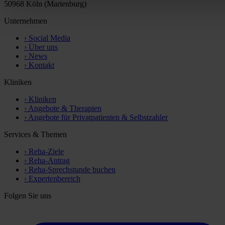
50968 Köln (Marienburg)
Unternehmen
›
Social Media
›
Über uns
›
News
›
Kontakt
Kliniken
›
Kliniken
›
Angebote & Therapien
›
Angebote für Privatpatienten & Selbstzahler
Services & Themen
›
Reha-Ziele
›
Reha-Antrag
›
Reha-Sprechstunde buchen
›
Expertenbereich
Folgen Sie uns