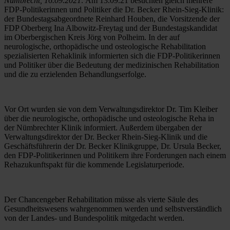
Nümbrecht, 16.09.2021:
 Am 13.09.21 besuchten gleich mehrere 
FDP-Politikerinnen und Politiker die Dr. Becker Rhein-Sieg-Klinik: 
der Bundestagsabgeordnete Reinhard Houben, die Vorsitzende der 
FDP Oberberg Ina Albowitz-Freytag und der Bundestagskandidat 
im Oberbergischen Kreis Jörg von Polheim. In der auf 
neurologische, orthopädische und osteologische Rehabilitation 
spezialisierten Rehaklinik informierten sich die FDP-Politikerinnen 
und Politiker über die Bedeutung der medizinischen Rehabilitation 
und die zu erzielenden Behandlungserfolge.
Vor Ort wurden sie von dem Verwaltungsdirektor Dr. Tim Kleiber 
über die neurologische, orthopädische und osteologische Reha in 
der Nümbrechter Klinik informiert. Außerdem übergaben der 
Verwaltungsdirektor der Dr. Becker Rhein-Sieg-Klinik und die 
Geschäftsführerin der Dr. Becker Klinikgruppe, Dr. Ursula Becker, 
den FDP-Politikerinnen und Politikern ihre Forderungen nach einem 
Rehazukunftspakt für die kommende Legislaturperiode.
Der Chancengeber Rehabilitation müsse als vierte Säule des 
Gesundheitswesens wahrgenommen werden und selbstverständlich 
von der Landes- und Bundespolitik mitgedacht werden.