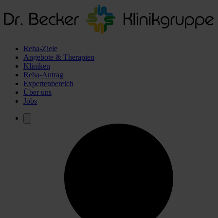
Reha-Ziele
Angebote & Therapien
Kliniken
Reha-Antrag
Expertenbereich
Über uns
Jobs