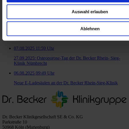
20.11.2025 10:32 Uhr
Auswahl erlauben
Topfit auf dem Platz
Ablehnen
09.10.2025 13:42 Uhr
Großes Interesse am 21. Osteoporose-Tag in Nümbrecht
07.08.2025 11:59 Uhr
27.09.2025: Osteoporose-Tag der Dr. Becker Rhein- Sieg-
Klinik Nümbrecht
06.08.2025 09:49 Uhr
Neue E-Ladesäulen an der Dr. Becker Rhein-Sieg-Klinik
Dr. Becker Klinikgesellschaft SE & Co. KG
Parkstraße 10
50968 Köln (Marienburg)