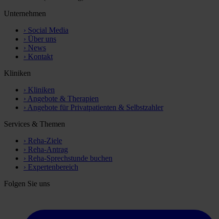
Unternehmen
›
Social Media
›
Über uns
›
News
›
Kontakt
Kliniken
›
Kliniken
›
Angebote & Therapien
›
Angebote für Privatpatienten & Selbstzahler
Services & Themen
›
Reha-Ziele
›
Reha-Antrag
›
Reha-Sprechstunde buchen
›
Expertenbereich
Folgen Sie uns