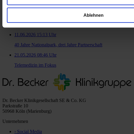
15.06.2026 12:17 Uhr
Norddeich will Pflegekräfte ausbilden –
Ablehnen
Gesundheitsministerium Niedersachsen unterstützt
Modellprojekt
11.06.2026 15:13 Uhr
40 Jahre Nationalpark, drei Jahre Partnerschaft
21.05.2026 08:46 Uhr
Telemedizin im Fokus
Dr. Becker Klinikgesellschaft SE & Co. KG
Parkstraße 10
50968 Köln (Marienburg)
Unternehmen
›
Social Media