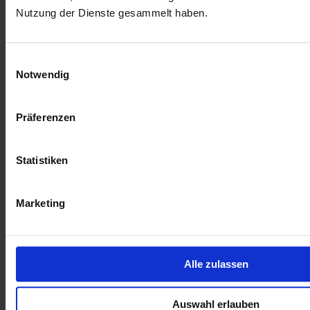
Nutzung der Dienste gesammelt haben.
Einwilligungsauswahl
Notwendig
Präferenzen
Statistiken
Marketing
Zur Übersicht
Ähnliche Artikel
Alle zulassen
06.07.2026 12:08 Uhr
Pflegeoffensive 2.0
Auswahl erlauben