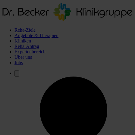
Reha-Ziele
Angebote & Therapien
Kliniken
Reha-Antrag
Expertenbereich
Über uns
Jobs