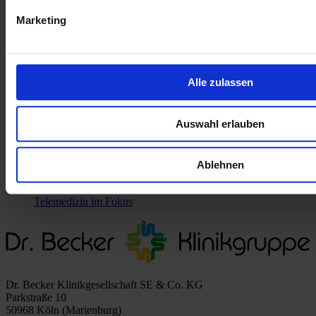
06.07.2026 12:08 Uhr
Marketing
Pflegeoffensive 2.0
15.06.2026 12:17 Uhr
Norddeich will Pflegekräfte ausbilden –
Alle zulassen
Gesundheitsministerium Niedersachsen unterstützt
Modellprojekt
Auswahl erlauben
11.06.2026 15:13 Uhr
40 Jahre Nationalpark, drei Jahre Partnerschaft
Ablehnen
21.05.2026 08:46 Uhr
Telemedizin im Fokus
Dr. Becker Klinikgesellschaft SE & Co. KG
Parkstraße 10
50968 Köln (Marienburg)