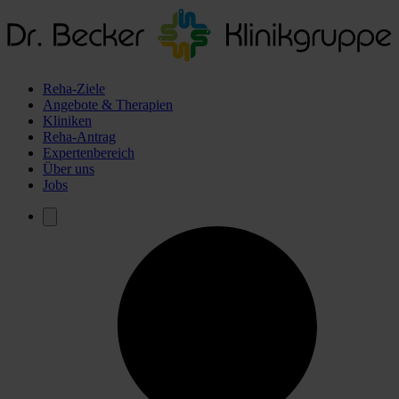
Reha-Ziele
Angebote & Therapien
Kliniken
Reha-Antrag
Expertenbereich
Über uns
Jobs