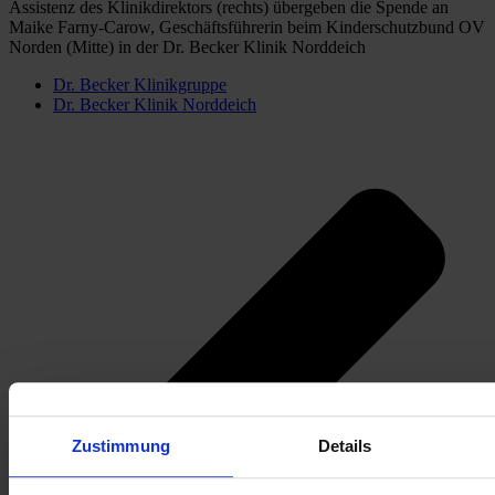
Assistenz des Klinikdirektors (rechts) übergeben die Spende an 
Maike Farny-Carow, Geschäftsführerin beim Kinderschutzbund OV 
Norden (Mitte) in der Dr. Becker Klinik Norddeich
Dr. Becker Klinikgruppe
Dr. Becker Klinik Norddeich
Zustimmung
Details