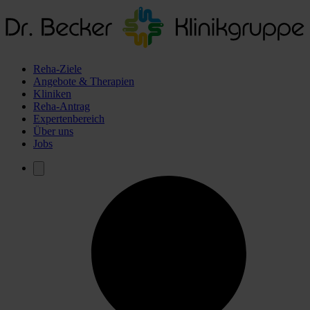
Reha-Ziele
Angebote & Therapien
Kliniken
Reha-Antrag
Expertenbereich
Über uns
Jobs