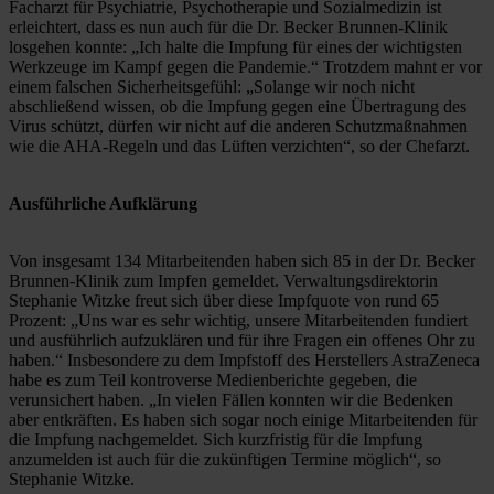
Facharzt für Psychiatrie, Psychotherapie und Sozialmedizin ist 
erleichtert, dass es nun auch für die Dr. Becker Brunnen-Klinik 
losgehen konnte: „Ich halte die Impfung für eines der wichtigsten 
Werkzeuge im Kampf gegen die Pandemie.“ Trotzdem mahnt er vor 
einem falschen Sicherheitsgefühl: „Solange wir noch nicht 
abschließend wissen, ob die Impfung gegen eine Übertragung des 
Virus schützt, dürfen wir nicht auf die anderen Schutzmaßnahmen 
wie die AHA-Regeln und das Lüften verzichten“, so der Chefarzt.
Ausführliche Aufklärung
Von insgesamt 134 Mitarbeitenden haben sich 85 in der Dr. Becker 
Brunnen-Klinik zum Impfen gemeldet. Verwaltungsdirektorin 
Stephanie Witzke freut sich über diese Impfquote von rund 65 
Prozent: „Uns war es sehr wichtig, unsere Mitarbeitenden fundiert 
und ausführlich aufzuklären und für ihre Fragen ein offenes Ohr zu 
haben.“ Insbesondere zu dem Impfstoff des Herstellers AstraZeneca 
habe es zum Teil kontroverse Medienberichte gegeben, die 
verunsichert haben. „In vielen Fällen konnten wir die Bedenken 
aber entkräften. Es haben sich sogar noch einige Mitarbeitenden für 
die Impfung nachgemeldet. Sich kurzfristig für die Impfung 
anzumelden ist auch für die zukünftigen Termine möglich“, so 
Stephanie Witzke.