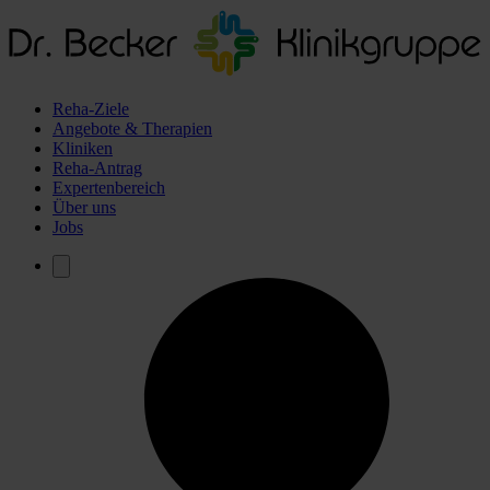
Reha-Ziele
Angebote & Therapien
Kliniken
Reha-Antrag
Expertenbereich
Über uns
Jobs