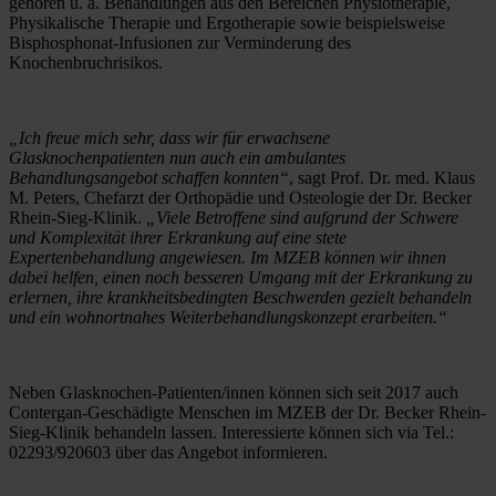
gehören u. a. Behandlungen aus den Bereichen Physiotherapie, 
Physikalische Therapie und Ergotherapie sowie beispielsweise 
Bisphosphonat-Infusionen zur Verminderung des 
Knochenbruchrisikos. 
„Ich freue mich sehr, dass wir für erwachsene 
Glasknochenpatienten nun auch ein ambulantes 
Behandlungsangebot schaffen konnten“
, sagt Prof. Dr. med. Klaus 
M. Peters, Chefarzt der Orthopädie und Osteologie der Dr. Becker 
Rhein-Sieg-Klinik. 
„Viele Betroffene sind aufgrund der Schwere 
und Komplexität ihrer Erkrankung auf eine stete 
Expertenbehandlung angewiesen. Im MZEB können wir ihnen 
dabei helfen, einen noch besseren Umgang mit der Erkrankung zu 
erlernen, ihre krankheitsbedingten Beschwerden gezielt behandeln 
und ein wohnortnahes Weiterbehandlungskonzept erarbeiten.“
Neben Glasknochen-Patienten/innen können sich seit 2017 auch 
Contergan-Geschädigte Menschen im MZEB der Dr. Becker Rhein-
Sieg-Klinik behandeln lassen. Interessierte können sich via Tel.: 
02293/920603 über das Angebot informieren.